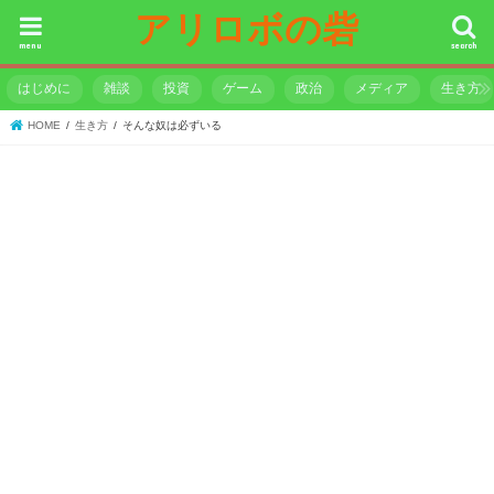
アリロボの砦
menu
search
はじめに
雑談
投資
ゲーム
政治
メディア
生き方
HOME
生き方
そんな奴は必ずいる