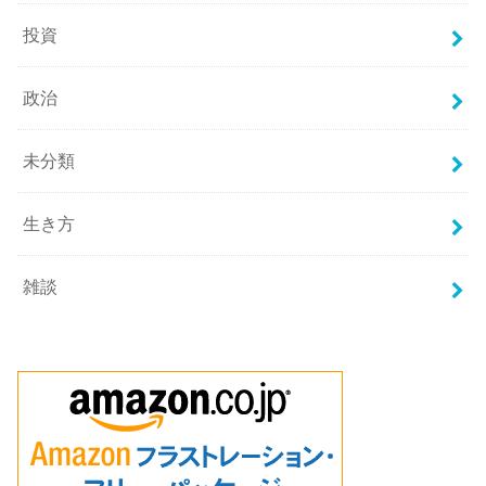
投資
政治
未分類
生き方
雑談