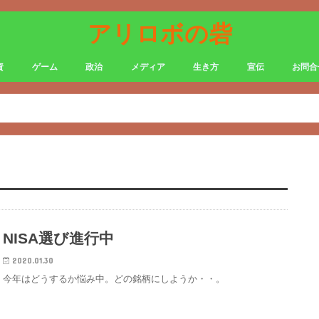
アリロボの砦
資
ゲーム
政治
メディア
生き方
宣伝
お問合
NISA選び進行中
2020.01.30
今年はどうするか悩み中。どの銘柄にしようか・・。