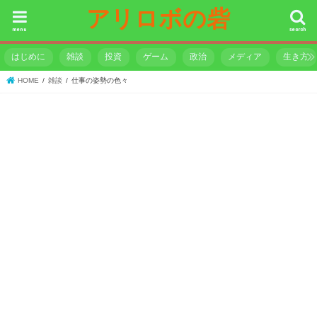
アリロボの砦
menu
search
はじめに
雑談
投資
ゲーム
政治
メディア
生き方
HOME
雑談
仕事の姿勢の色々