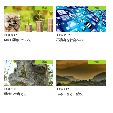
政治
雑談
2019.5.20
2019.10.17
MMT理論について
不寛容な社会への・・・
雑談
雑談
2019.11.2
2019.1.27
動物への考え方
ふる～さと～納税