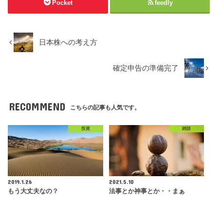
Pocket
feedly
日本株への考え方
確定申告の準備完了
RECOMMEND
こちらの記事も人気です。
投資
雑談
2019.1.26
2021.5.10
もう大丈夫なの？
法事とか神事とか・・まぁ