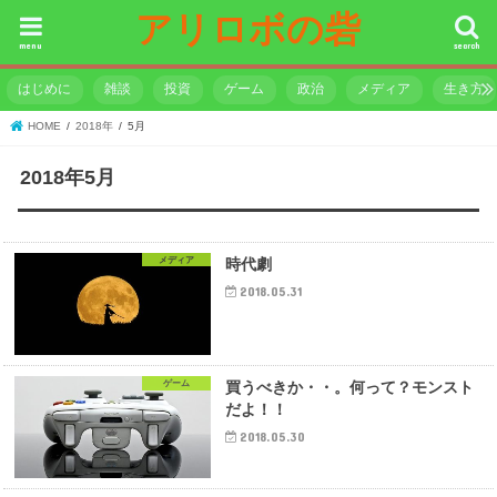
アリロボの砦
menu
search
はじめに
雑談
投資
ゲーム
政治
メディア
生き方
HOME
2018年
5月
2018年5月
メディア
時代劇
2018.05.31
ゲーム
買うべきか・・。何って？モンスト
だよ！！
2018.05.30