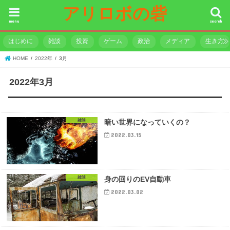
アリロボの砦
menu
search
はじめに
雑談
投資
ゲーム
政治
メディア
生き方
HOME
2022年
3月
2022年3月
雑談
暗い世界になっていくの？
2022.03.15
雑談
身の回りのEV自動車
2022.03.02