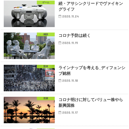
ゲーム
続・アサシンクリードでヴァイキン
グライフ
2020.11.24
雑談
コロナ予防は続く
2020.11.19
投資
ラインナップを考える_ディフェンシ
ブ銘柄
2020.11.18
投資
コロナ明けに対してバリュー株やら
新興国株
2020.11.17