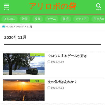
アリロボの砦
menu
search
はじめに
雑談
投資
ゲーム
政治
メディア
生き方
HOME
2020年
11月
2020年11月
ゲーム
ウロウロするゲームが好き
2020.11.30
投資
次の危機はあれか？
2020.11.26