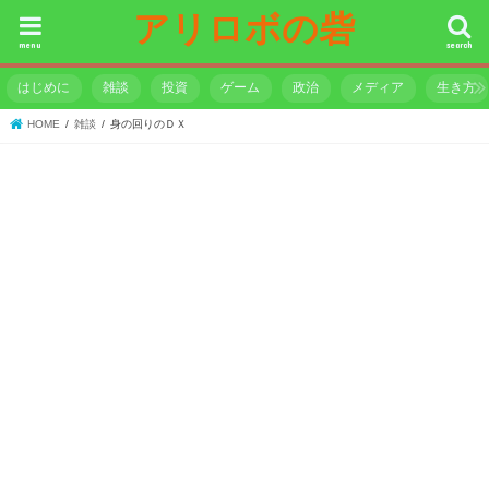
アリロボの砦
menu
search
はじめに
雑談
投資
ゲーム
政治
メディア
生き方
HOME
雑談
身の回りのＤＸ