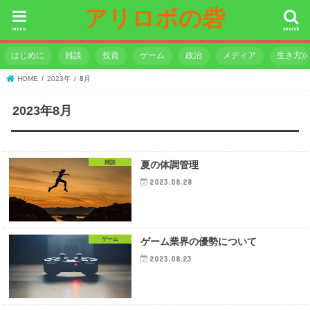
アリロボの砦
menu
search
はじめに
雑談
投資
ゲーム
政治
メディア
生き方
HOME
2023年
8月
2023年8月
雑談
夏の体調管理
2023.08.28
ゲーム
ゲーム業界の優勢について
2023.08.23