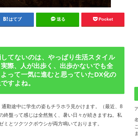
はてブ
送る
Pocket
崩してないのは、やっぱり生活スタイル
。実際、人が出歩く、出歩かないでも全
よって一気に進むと思っていたDX化の
象ですよね。
、通勤途中に学生の姿もチラホラ見かけます。（最近、8
の終盤って感じは全然無く、暑い日々が続きますね。私
ゼミとツクツクボウシが両方鳴いております。