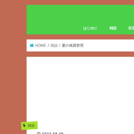
はじめに
雑談
投
HOME
雑談
夏の体調管理
雑談
2023.08.28