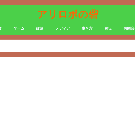
アリロボの砦
資
ゲーム
政治
メディア
生き方
宣伝
お問合