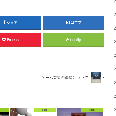
シェア
はてブ
Pocket
feedly
ゲーム業界の優勢について
談
雑談
雑談