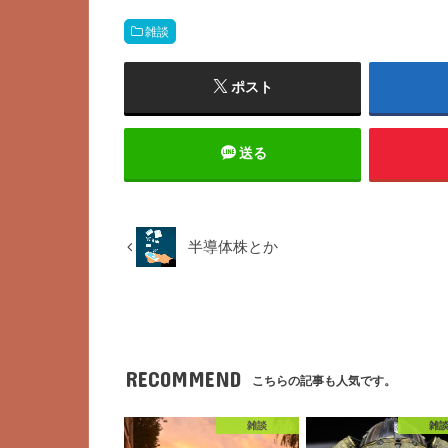
雑談
ポスト
送る
半導体株とか
RECOMMEND
こちらの記事も人気です。
雑談
雑