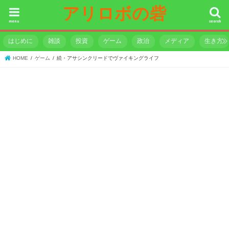
アリロボの砦
menu
search
はじめに
雑談
投資
ゲーム
政治
メディア
生き方
HOME
ゲーム
続・アサシンクリードでヴァイキングライフ