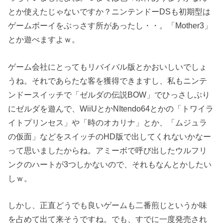
とか使えたじゃないですか？ニンテンドーDSも初期型は
ゲームボーイをぶっさす所があったし・・。「Mother3」
とか遊べますよｗ。
ゲーム会社にとってもリバイバル版とかおいしいでしょ
うね。それであらたな客を獲得できますし、私もニンテ
ンドースイッチで「ゼルダの伝説BOW」でひっさしぶり
にゼルダを遊んで、WiiUとかNItendo64とかの「トワイラ
イトプリンセス」や「時のオカリナ」とか、「ムジュラ
の仮面」などをスイッチのHD版で出してくれないかなー
って思いましたからね。アミーボで呼び出したウルフリ
ンクのハートが3つしかないので、それもなんとかしたい
しｗ。
しかし、正直どうでも良いゲームも二番煎じというか味
を占めて出て来そうですね。でも、すでに一度発売され