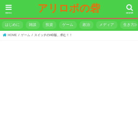
アリロボの砦
menu
search
はじめに
雑談
投資
ゲーム
政治
メディア
生き方
HOME
ゲーム
スイッチのHD版、求む！！