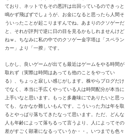
ており、ネットでもその悪評は出回っているのできっと
鳴かず飛ばずでしょうが、お金になると思ったら人間そ
ういったことが起こりますんでね。あまりのクソゲーだ
と、それが評判で逆に日の目を見るかもしれませんけど
ねｗ。ちなみに私の中でのクソゲー金字塔は「スペラン
カー」より「一揆」です。
しかし、良いゲームが出ても最近はゲームをやる時間が
取れず（実際は時間はあっても他のことをやってい
る）、ちょっと寂しい感じがします。株やらブログだけ
でなく、本当に手広くやっている人は時間配分が本当に
上手いなと思います。もっと多趣味にでありたいと思っ
ても、なかなか難しいもんです。こういった力は年を取
るとやっぱり落ちてきたなって思います。ただ、どんな
人も年齢によって落ちるって言うより、人によってその
差がすごく顕著になるっていうか・・。いつまでも色々