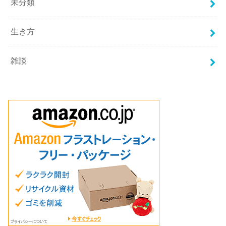
未分類
生き方
雑談