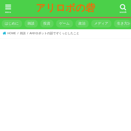
アリロボの砦
menu
search
はじめに
雑談
投資
ゲーム
政治
メディア
生き方
HOME
雑談
AIやロボットの話でぞくっとしたこと