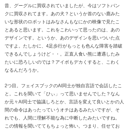
昔、グーグルに買収されていましたが、今はソフトバン
クに買収されてます。あの犬？というか首のない鹿みた
いな形状のロボットはみなさんもなにかの映像で見たこ
とあると思います。これをこわいって思ったのは、あの
デザインです。というか、あのデザインを思いついた点
ですよ。たしかに、4足歩行がもっとも色んな障害を踏破
できるんでしょうけど・・。正直人食い熊に遭遇したみ
たいに恐ろしいのでは？アイボもデカくすると、こわく
なるんだろうか。
2つ目。フェイスブックのAI同士が独自言語で会話したこ
と。これを聞いて「ひぃ」って思いませんでした？なん
か元々AI同士で協議しろとか、言語を変えて良いとかの人
間の命令はあったっていうオチはあるみたいですが、そ
れでも、人間に理解不能な為に中断したみたいですね。
この情報を聞いててもちょっと怖い。つまり、任せてお