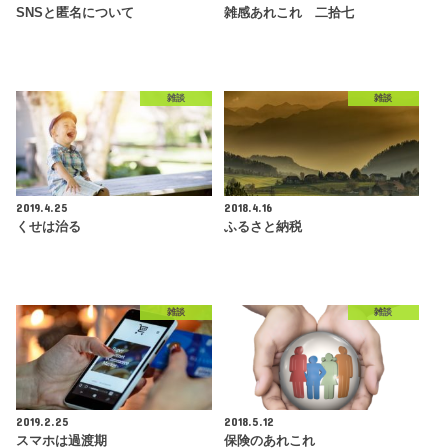
SNSと匿名について
雑感あれこれ 二拾七
雑談
雑談
2019.4.25
2018.4.16
くせは治る
ふるさと納税
雑談
雑談
2019.2.25
2018.5.12
スマホは過渡期
保険のあれこれ