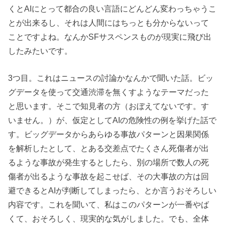
くとAIにとって都合の良い言語にどんどん変わっちゃうこ
とが出来るし、それは人間にはちっとも分からないって
ことですよね。なんかSFサスペンスものが現実に飛び出
したみたいです。
3つ目。これはニュースの討論かなんかで聞いた話。ビッ
グデータを使って交通渋滞を無くすようなテーマだった
と思います。そこで知見者の方（おぼえてないです。す
いません。）が、仮定としてAIの危険性の例を挙げた話で
す。ビッグデータからあらゆる事故パターンと因果関係
を解析したとして、とある交差点でたくさん死傷者が出
るような事故が発生するとしたら、別の場所で数人の死
傷者が出るような事故を起こせば、その大事故の方は回
避できるとAIが判断してしまったら、とか言うおそろしい
内容です。これを聞いて、私はこのパターンが一番やば
くて、おそろしく、現実的な気がしました。でも、全体