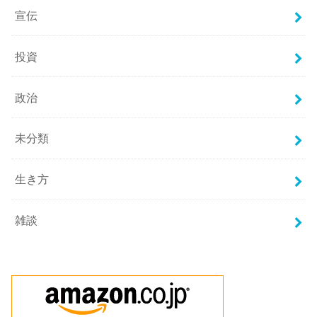
宣伝
投資
政治
未分類
生き方
雑談