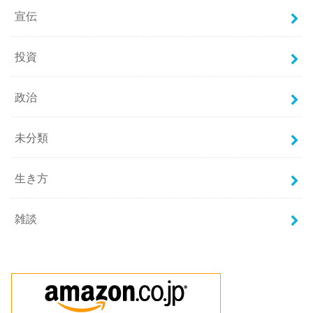
宣伝
投資
政治
未分類
生き方
雑談