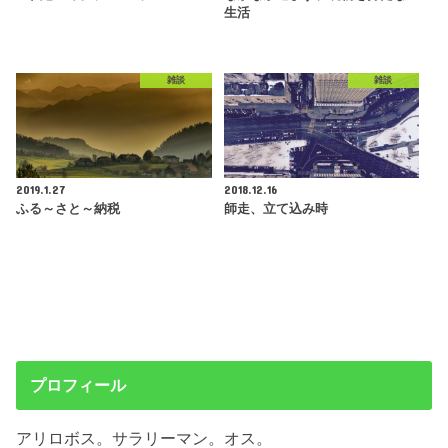
生活
雑談
雑談
2019.1.27
2018.12.16
ふる～さと～納税
師走、立て込み時
プロフィール
アリロボス。サラリーマン。オス。