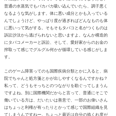
普通の水蒸気でもバカバカ吸い込んでいたら、調子悪く
なるような気がします。体に悪い成分とかも入っている
んでしょうけど、やっぱり度が過ぎればどんなものも体
に悪いって気がする。そもそもタバコと名がつくものは
訴訟沙汰から逃げられないと思いますよ。なんか構造的
にタバコメーカーと訴訟、そして、愛好家からのお金の
搾取って感じでグルグル何かが循環している感じがしま
す。
このゲーム障害ってのも国際疾病分類とかに入ると、病
院でちゃんと処方箋とかが出しやすくなるんですかね？
私って、どうもそっちとのつながりを勘ぐってしまうん
ですよね。別に国際機関だからと言って、普通にそこで
働いている方は、だいたいは善意で、一部のお偉いさん
はちょっと利権が有ったりとかって感じで国際組織を見
てしまうんですねー。ちょっと最近は自分の捻くれ度が