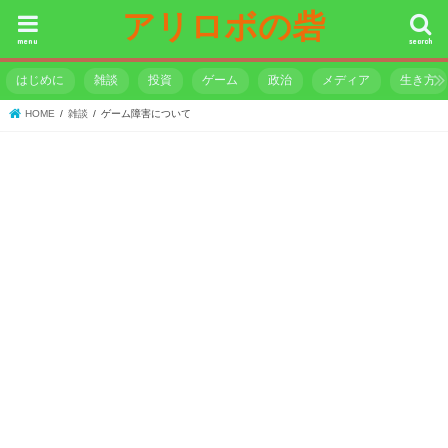
アリロボの砦
menu
search
はじめに
雑談
投資
ゲーム
政治
メディア
生き方
HOME
雑談
ゲーム障害について