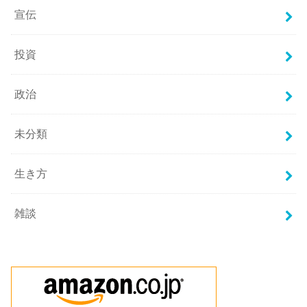
宣伝
投資
政治
未分類
生き方
雑談