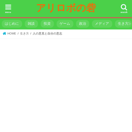
アリロボの砦
menu
search
はじめに
雑談
投資
ゲーム
政治
メディア
生き方
HOME
生き方
人の意見と自分の意志