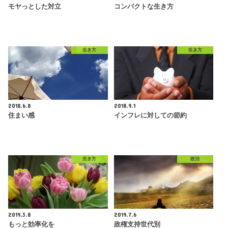
モヤっとした対立
コンパクトな生き方
生き方
生き方
2018.6.8
2018.9.1
住まい感
インフレに対しての節約
生き方
政治
2019.3.8
2019.7.6
もっと効率化を
政権支持世代別