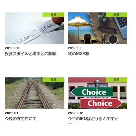
投資
投資
2018.6.10
2019.6.9
投資スタイルと現実との齟齬
次のNISA株
投資
投資
2021.8.1
2019.2.12
今後の方向性にて
今年のIPOはどうなんですか
ー！！