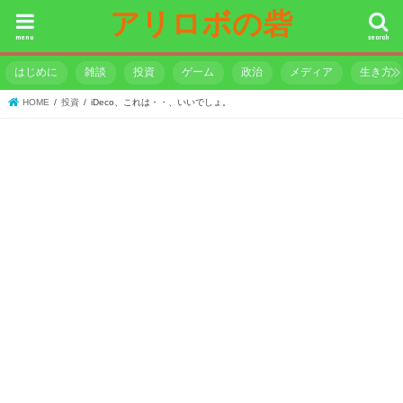
アリロボの砦
menu
search
はじめに
雑談
投資
ゲーム
政治
メディア
生き方
HOME
投資
iDeco、これは・・、いいでしょ。