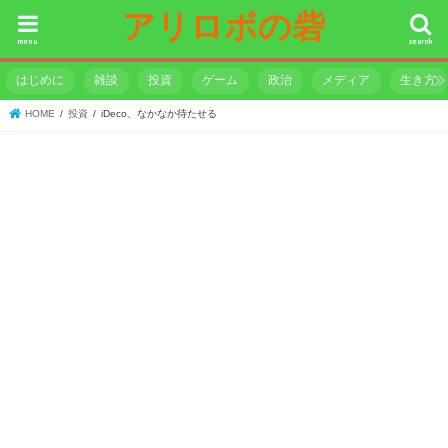
アリロボの砦
menu
search
はじめに
雑談
投資
ゲーム
政治
メディア
生き方
HOME
投資
iDeco、なかなか待たせる