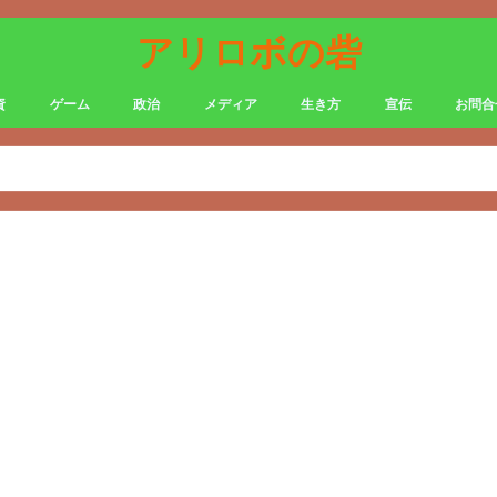
アリロボの砦
資
ゲーム
政治
メディア
生き方
宣伝
お問合