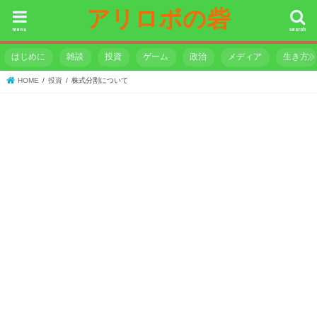
アリロボの砦
menu
search
はじめに
雑談
投資
ゲーム
政治
メディア
生き方
HOME
投資
株式分割について