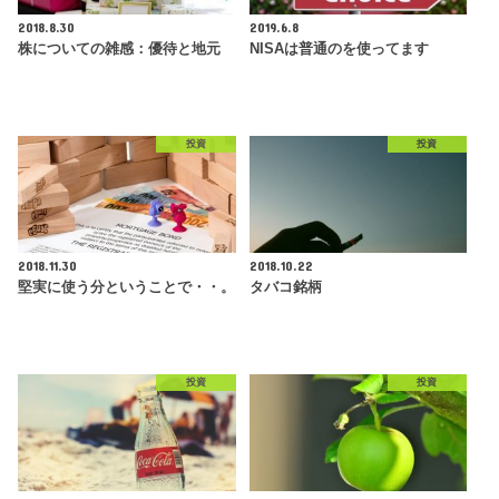
2018.8.30
2019.6.8
株についての雑感：優待と地元
NISAは普通のを使ってます
投資
投資
2018.11.30
2018.10.22
堅実に使う分ということで・・。
タバコ銘柄
投資
投資