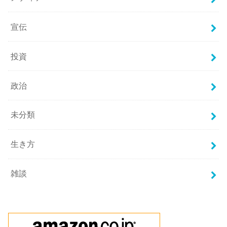
宣伝
投資
政治
未分類
生き方
雑談