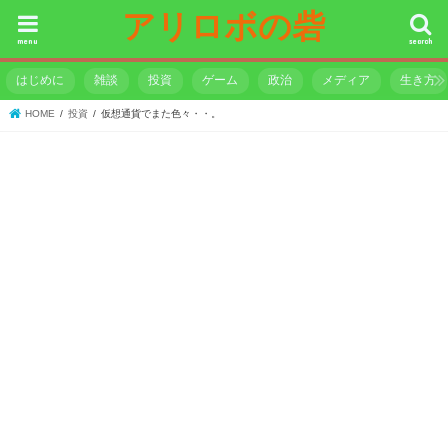
アリロボの砦
menu
search
はじめに
雑談
投資
ゲーム
政治
メディア
生き方
HOME
投資
仮想通貨でまた色々・・。