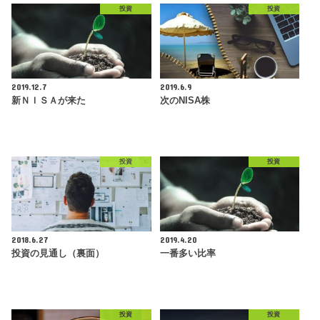
投資
投資
2019.12.7
2019.6.9
新ＮＩＳＡが来た
次のNISA株
投資
投資
2018.6.27
2019.4.20
投資の見通し（裏面）
一番多い比率
投資
投資