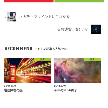
ネガティブマインドにご注意を
仮想通貨。質(しち)
RECOMMEND
こちらの記事も人気です。
投資
投資
2018.12.9
2018.7.19
通信障害の話
今年のNISA終了