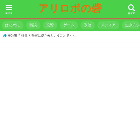
アリロボの砦
menu
search
はじめに
雑談
投資
ゲーム
政治
メディア
生き方
HOME
投資
堅実に使う分ということで・・。