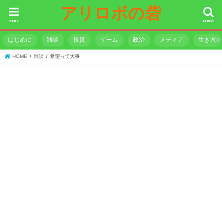
アリロボの砦
menu
search
はじめに
雑談
投資
ゲーム
政治
メディア
生き方
HOME
雑談
希望って大事