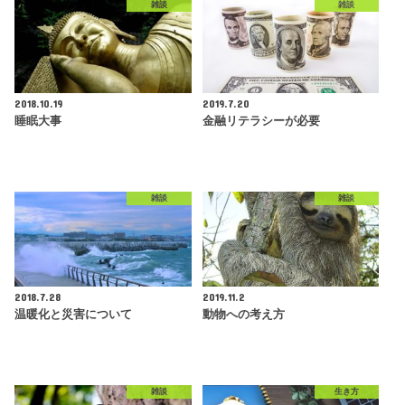
雑談
雑談
2018.10.19
2019.7.20
睡眠大事
金融リテラシーが必要
雑談
雑談
2018.7.28
2019.11.2
温暖化と災害について
動物への考え方
雑談
生き方