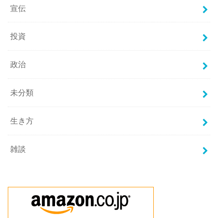
宣伝
投資
政治
未分類
生き方
雑談