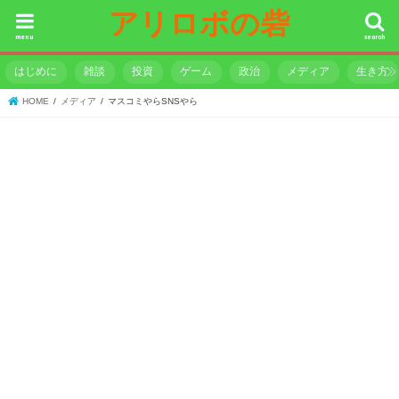
アリロボの砦
menu
search
はじめに
雑談
投資
ゲーム
政治
メディア
生き方
HOME
メディア
マスコミやらSNSやら