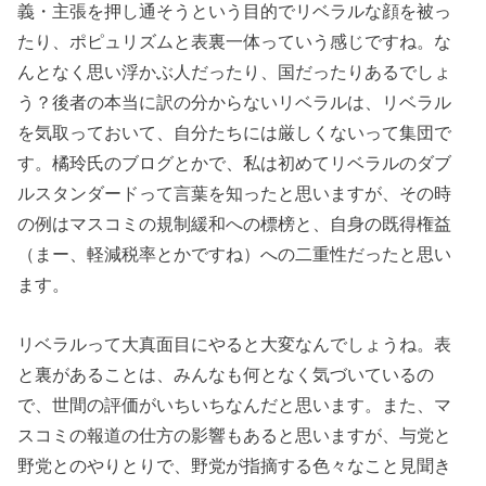
義・主張を押し通そうという目的でリベラルな顔を被っ
たり、ポピュリズムと表裏一体っていう感じですね。な
んとなく思い浮かぶ人だったり、国だったりあるでしょ
う？後者の本当に訳の分からないリベラルは、リベラル
を気取っておいて、自分たちには厳しくないって集団で
す。橘玲氏のブログとかで、私は初めてリベラルのダブ
ルスタンダードって言葉を知ったと思いますが、その時
の例はマスコミの規制緩和への標榜と、自身の既得権益
（まー、軽減税率とかですね）への二重性だったと思い
ます。
リベラルって大真面目にやると大変なんでしょうね。表
と裏があることは、みんなも何となく気づいているの
で、世間の評価がいちいちなんだと思います。また、マ
スコミの報道の仕方の影響もあると思いますが、与党と
野党とのやりとりで、野党が指摘する色々なこと見聞き