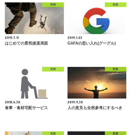
投資
投資
2019.7.11
2019.1.23
はじめての景気後退局面
GAFAの思い入れ(グーグル)
投資
投資
2018.6.30
2019.9.30
食事・食材宅配サービス
人の意見も全然参考にするべき
投資
投資