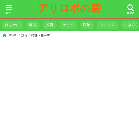
アリロボの砦
menu
search
はじめに
雑談
投資
ゲーム
政治
メディア
生き方
HOME
投資
持株へ物申す