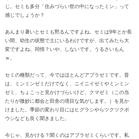
じ。セミも多分「住みづらい世の中になったミン」って
感じでしょうか？
あんまり暑いとセミも黙るんですよね。セミは9年とか長
い間、幼生の状態で土にいるわけですが、出てみたら大
変ですよね。同情？いや、しないです。うるさいもん
ｗ。
セミの種類だって、今ではほとんどアブラゼミです。昔
は、ミンミンゼミだけでなく、ニイニイゼミやミンミン
ゼミ、ちょこっと見かけづらいけど、クマゼミ（この当
たりが微妙に都会と田舎の境目な気がします。）を見か
けました。季節の変わり目にはヒグラシやらツクツクボ
ウシなども良く聞きました。
今じゃ、見かける？聞くのはアブラゼミくらいです。私