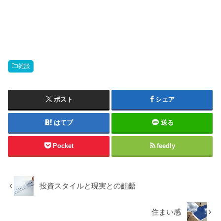
雑談
ポスト
シェア
はてブ
送る
Pocket
feedly
投資スタイルと現実との齟齬
住まい感