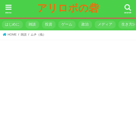
アリロボの砦
menu
search
はじめに
雑談
投資
ゲーム
政治
メディア
生き方
HOME
雑談
ムチ（虫）