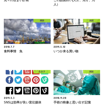
先々の住まい計画
この話面白い(天才、秀才、凡
人）
雑談
雑談
2018.7.7
2019.5.12
食料事情 魚
いつか来る買い物
生き方
雑談
2019.5.3
2018.11.28
SNSは効率が良い宣伝媒体
手術の映像と思い出す記憶