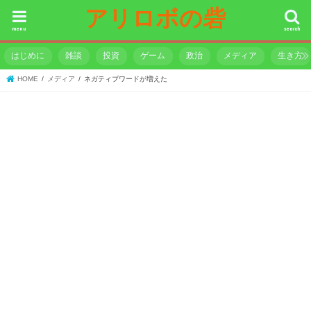
アリロボの砦
menu
search
はじめに
雑談
投資
ゲーム
政治
メディア
生き方
HOME
メディア
ネガティブワードが増えた