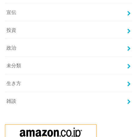
宣伝
投資
政治
未分類
生き方
雑談