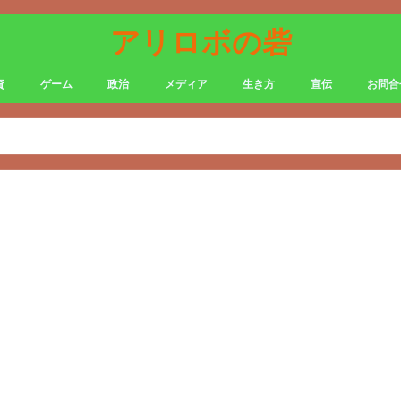
アリロボの砦
資
ゲーム
政治
メディア
生き方
宣伝
お問合