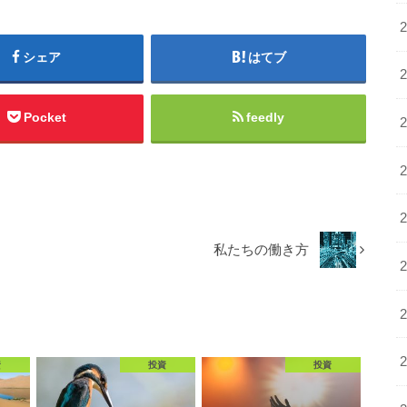
シェア
はてブ
Pocket
feedly
私たちの働き方
資
投資
投資