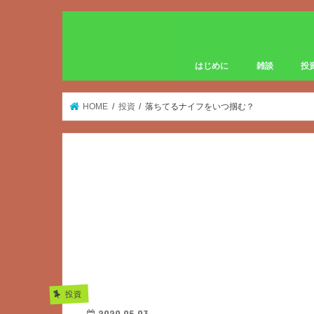
はじめに
雑談
投
HOME
投資
落ちてるナイフをいつ掴む？
投資
2020.05.03