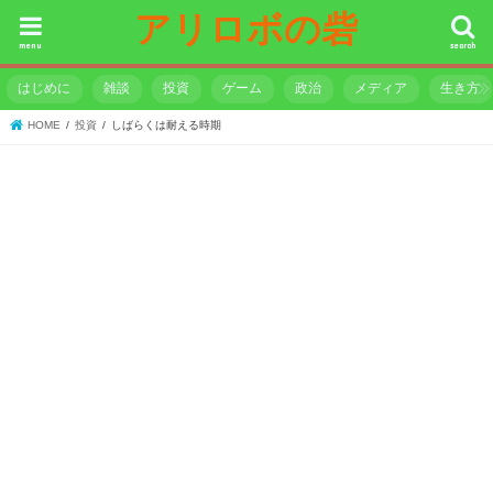
アリロボの砦
menu
search
はじめに
雑談
投資
ゲーム
政治
メディア
生き方
HOME
投資
しばらくは耐える時期