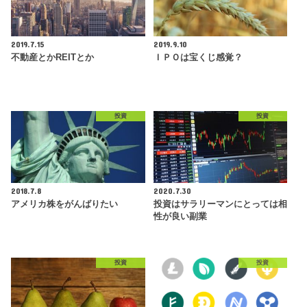
2019.7.15
2019.9.10
不動産とかREITとか
ＩＰＯは宝くじ感覚？
投資
投資
2018.7.8
2020.7.30
アメリカ株をがんばりたい
投資はサラリーマンにとっては相
性が良い副業
投資
投資