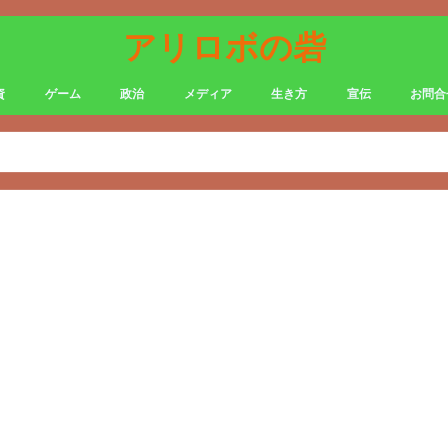
アリロボの砦
資
ゲーム
政治
メディア
生き方
宣伝
お問合