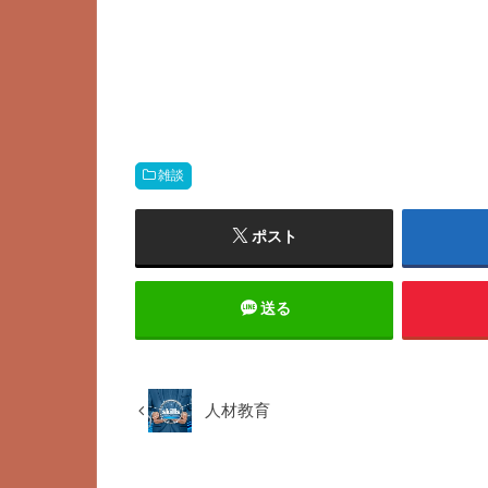
雑談
ポスト
送る
人材教育