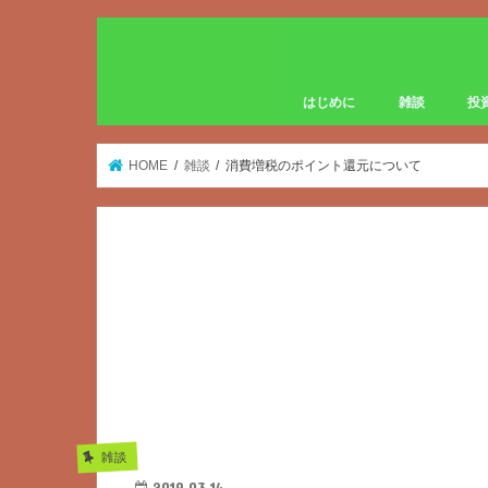
はじめに
雑談
投
HOME
雑談
消費増税のポイント還元について
雑談
2019.03.14