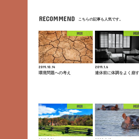
RECOMMEND
こちらの記事も人気です。
雑談
雑
2019.10.14
2019.1.6
環境問題への考え
連休前に体調をよく崩
雑談
雑