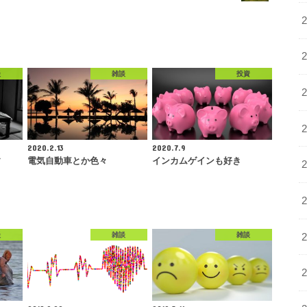
談
雑談
投資
2020.2.13
2020.7.9
す
電気自動車とか色々
インカムゲインも好き
談
雑談
雑談