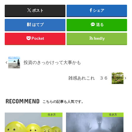
ポスト
シェア
はてブ
送る
Pocket
feedly
投資のきっかけって大事かも
雑感あれこれ ３６
RECOMMEND
こちらの記事も人気です。
生き方
生き方