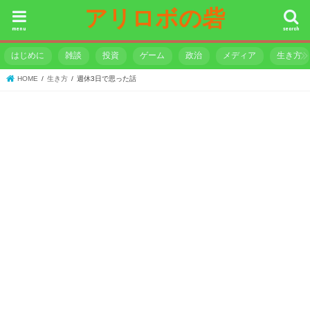
アリロボの砦
menu
search
はじめに
雑談
投資
ゲーム
政治
メディア
生き方
HOME
生き方
週休3日で思った話