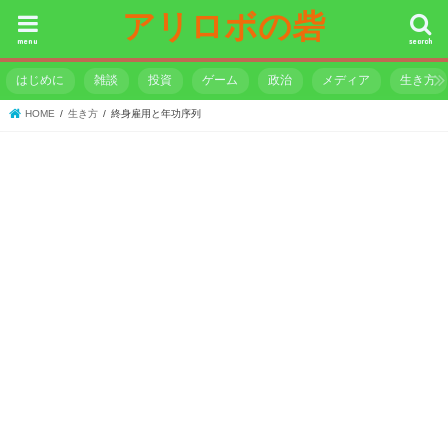
アリロボの砦
menu
search
はじめに
雑談
投資
ゲーム
政治
メディア
生き方
HOME
生き方
終身雇用と年功序列