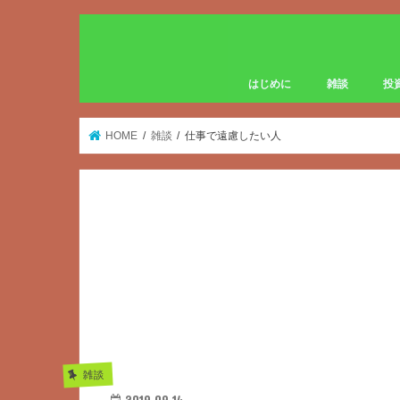
はじめに
雑談
投
HOME
雑談
仕事で遠慮したい人
雑談
2019.09.14