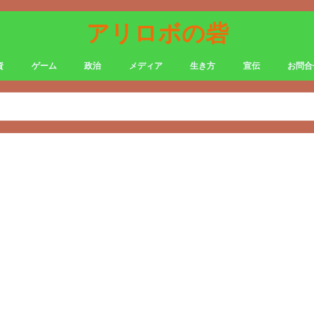
アリロボの砦
資
ゲーム
政治
メディア
生き方
宣伝
お問合