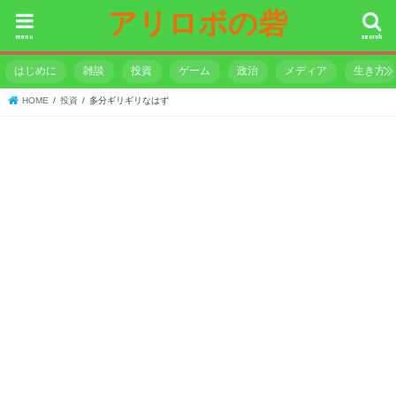
アリロボの砦
menu
search
はじめに
雑談
投資
ゲーム
政治
メディア
生き方
HOME
投資
多分ギリギリなはず