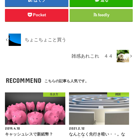
はてブ
送る
Pocket
feedly
ちょこちょこと買う
雑感あれこれ ４４
RECOMMEND
こちらの記事も人気です。
生き方
雑談
2019.4.10
2021.2.12
キャッシュレスで新紙幣？
なんとなく先行き暗い・・。な