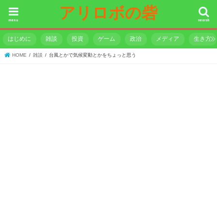
アリロボの砦
menu
search
はじめに
雑談
投資
ゲーム
政治
メディア
生き方
HOME
雑談
台風とかで気候変動とかをちょっと思う