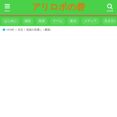
アリロボの砦
menu
search
はじめに
雑談
投資
ゲーム
政治
メディア
生き方
HOME
投資
投資の見通し（裏面）