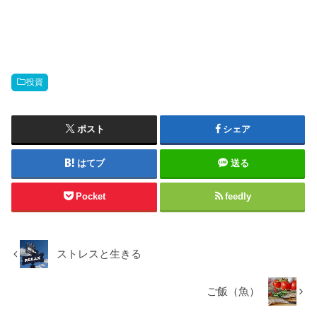
投資
ポスト
シェア
はてブ
送る
Pocket
feedly
ストレスと生きる
ご飯（魚）