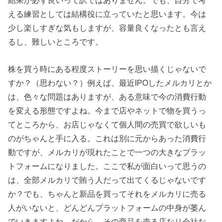
結果が必ず良いって訳ではありません。でも、自分で考
える練習としては結構役に立っていたと思います。今は
少し楽しすぎな気もしますが、容量良くなったとも言え
るし、難しいところです。
株を買う時にある程度ストーリーを思い描くじゃないで
すか？（思わない？）例えば、最近IPOしたメルカリとか
は、色々な問題はありますが、ある意味で今の消費行動
を変える形態ですよね。今まで店やネットで物を買うっ
てところから、お店じゃなくて個人間の売買で欲しいも
のがちゃんと手に入る。これは別に元からあった消費行
動ですが、メルカリが現れたことで一つの大きなプラッ
トフォームになりました。ここで私が面白いって思うの
は、全部メルカリで賄う人だって出てくるじゃないです
か？でも、ちゃんと新品を買ってそれをメルカリに売る
人がいないと、どんどんプラットフォームの中身が萎ん
でいきますよね。だから、その商品を売る店なり会社な