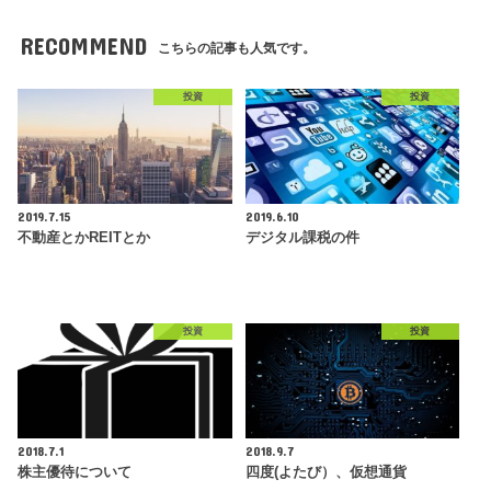
RECOMMEND
こちらの記事も人気です。
投資
投資
2019.7.15
2019.6.10
不動産とかREITとか
デジタル課税の件
投資
投資
2018.7.1
2018.9.7
株主優待について
四度(よたび）、仮想通貨