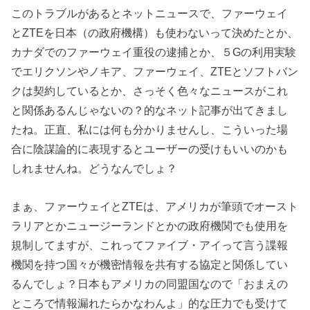
このトラブルがあるとネットニュースで、ファーウェイ
とZTEを日本（の政府機構）も使わないって決めたとか、
カナダでのファーウェイ重役の逮捕とか、５Gの利用実験
でエリクソンやノキア、ファーウェイ、ZTEとソフトバン
クは契約しているとか、さっそく色々なニュースがこれ
と関係あるんじゃないの？的なネット記事が出てきまし
たね。正直、私には何も分かりませんし、こういった場
合に陰謀論的に表現するとユーザーの受けもいいのかも
しれませんね。どうなんでしょ？
まぁ、ファーウェイとZTEは、アメリカが筆頭でオースト
ラリアとかニュージーランドとかの政府機関でも使用を
規制してますが、これってファイブ・アイって言う諜報
機関を持つ国々が機密情報を共有する協定と関係してい
るんでしょ？日本もアメリカの同盟国なので「おまえの
ところで情報漏れたらかなわんよ」的な圧力でも受けて