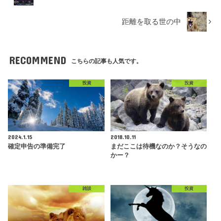
距離を取る世の中
RECOMMEND
こちらの記事も人気です。
投資
投資
2024.1.15
2018.10.11
確定申告の準備完了
まだここは待機なのか？そうなの
かー？
雑談
投資