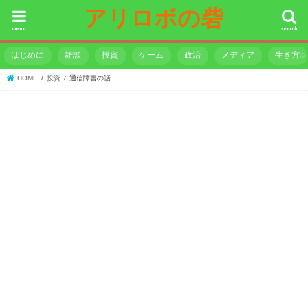
アリロボの砦
menu
search
はじめに
雑談
投資
ゲーム
政治
メディア
生き方
HOME
投資
通信障害の話