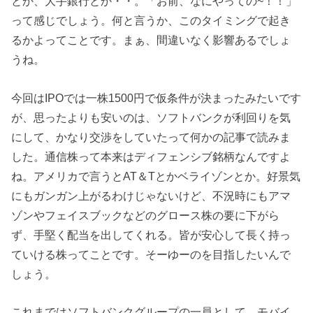
とか、大手銀行とか・・。「お前、なにやっての~！！」
って感じでしょう。何と言うか、このタイミングで起き
るかよってことです。まぁ、間違いなく影響あるでしょ
うね。
今回はIPOでは一株1500円で仮条件が決まったみたいです
が、思ったよりも安いのは、ソフトバンクが利回りを気
にして、かなり交渉をしていたって何かの記事で読みま
した。通信株って本来はディフェンシブ銘柄なんですよ
ね。アメリカで言うとAT＆Tとかベライゾンとか。好景気
にもガンガン上がるわけじゃないけど、不況時にもアマ
ゾンやフェイスブックなどのグロース株の要に下がら
ず、手堅く配当を出してくれる。皆が安心して長く持っ
ていける株ってことです。そーゆーのを目指したいんで
しょう。
これまではソフトバンクグループの一員として、モバイ