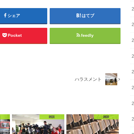
シェア
はてブ
Pocket
feedly
ハラスメント
談
雑談
雑談