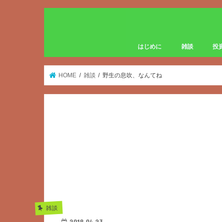
はじめに
雑談
投
HOME
雑談
野生の息吹、なんてね
雑談
2018.04.23