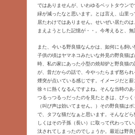
ではありませんが、いわゆるベットタウンで
緑が減ったなと思います。とは言え、山里っ
居たわけではありません。せいぜい居たのは
まえようとした記憶が・・。今考えると、無
また、今いる野良猫なんかは、如何にも飼い
子供の頃はヤマネコみたいな外見の野良猫ば
時、私の家にあった小型の焼却炉と野良猫の
が、昔だからの話で、今やったらまず怒られ
煙突が点いている感じです。イメージだと薪
徐々に熱くなるんですよね。そんな当時のあ
つるっつるっだったのを見たときは、びっく
（叫び声は効いてません。）その野良猫はボ
で、タフな猫だなぁと思います。そんなどら
しくはその子孫（長い）に取って代わってい
汰されてしまったのでしょうか。最近は野良