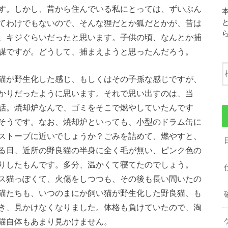
す。しかし、昔から住んでいる私にとっては、ずいぶん
てわけでもないので、そんな狸だとか狐だとかが、昔は
、キジぐらいだったと思います。子供の頃、なんとか捕
謀ですが。どうして、捕まえようと思ったんだろう。
猫が野生化した感じ、もしくはその子孫な感じですが、
かりだったように思います。それで思い出すのは、当
話。焼却炉なんで、ゴミをそこで燃やしていたんです
そうです。なお、焼却炉といっても、小型のドラム缶に
ストーブに近いでしょうか？ごみを詰めて、燃やすと、
る日、近所の野良猫の半身に全く毛が無い、ピンク色の
りしたもんです。多分、温かくて寝てたのでしょう。
ス猫っぽくて、火傷をしつつも、その後も長い間いたの
猫たちも、いつのまにか飼い猫が野生化した野良猫、も
き、見かけなくなりました。体格も負けていたので、淘
猫自体もあまり見かけません。