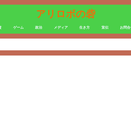
アリロボの砦
資
ゲーム
政治
メディア
生き方
宣伝
お問合