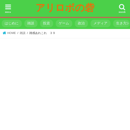
アリロボの砦
menu
search
はじめに
雑談
投資
ゲーム
政治
メディア
生き方
HOME
雑談
雑感あれこれ ３９