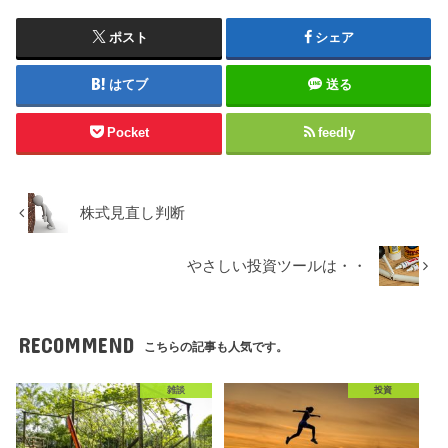
ポスト
シェア
はてブ
送る
Pocket
feedly
株式見直し判断
やさしい投資ツールは・・
RECOMMEND
こちらの記事も人気です。
雑談
投資