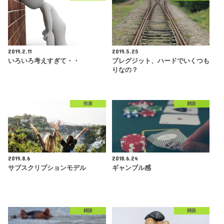
2019.2.11
2019.5.25
いろいろ考えすぎて・・
ブレグジット、ハードでいくつも
りなの？
投資
雑談
2019.8.6
2018.6.24
サブスクリプションモデル
ギャンブル感
雑談
雑談