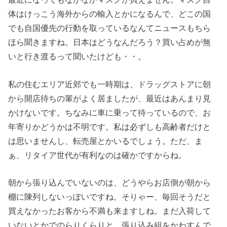
体はけっこう海外からの輸入とかになるんで、どこの国
でも自国優先の行動を取っているなんてニュースもちら
ほら聞きますね。日本はどうなんだろう？買い占めが無
いと行き渡るって聞いたけども・・。
私の住むエリア近郊でも一時期は、ドラッグストアに朝
から開店待ちの輩がよく居ましたが、最近はあんまり見
かけないです。ちなみに車に乗って待っているので、お
年寄りかどうかは不明です。私は必ずしも高齢者だけと
は思いませんし、転売屋とかいるでしょう。ただ、ま
ぁ、リタイア世代が有利なのは確かですからね。
朝から張り込んでいないのは、どうやらお店側が朝から
棚に陳列しないっぽいですね。そりゃー、毎回そうだと
買えなかったお客から不満も来ますしね。まだ入荷して
いないとかでのらりくらりと、張り込み組をかわすんで