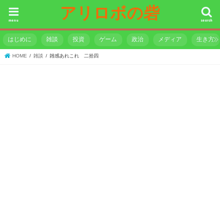
アリロボの砦
menu
search
はじめに
雑談
投資
ゲーム
政治
メディア
生き方
HOME
雑談
雑感あれこれ 二拾四