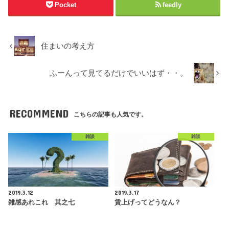
Pocket
feedly
住まいの考え方
ふーんって見てるだけでいいはず・・。
RECOMMEND
こちらの記事も人気です。
雑談
雑談
2019.3.12
2019.3.17
雑感あれこれ 其之七
賃上げってどうなん？