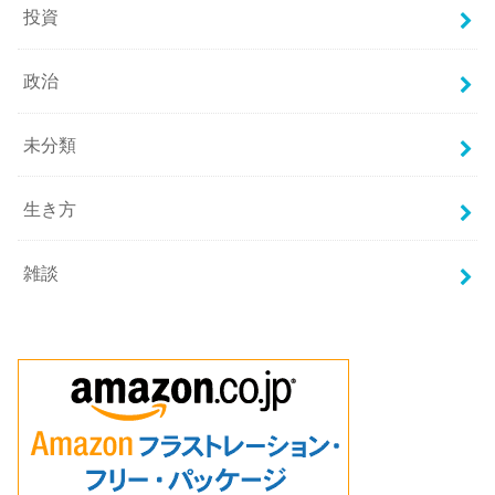
投資
政治
未分類
生き方
雑談