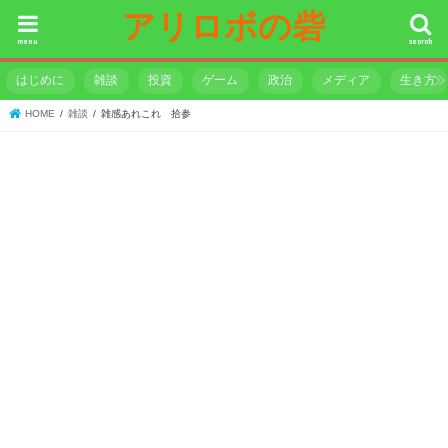
アリロボの砦
menu
search
はじめに
雑談
投資
ゲーム
政治
メディア
生き方
HOME
雑談
雑感あれこれ 拾参