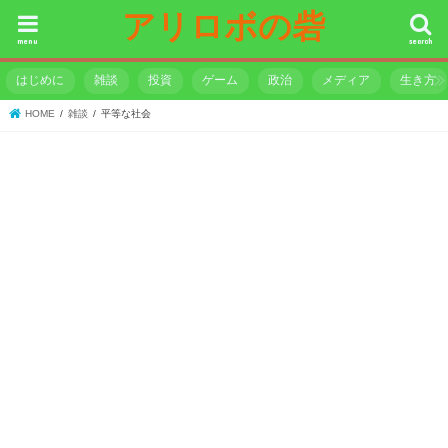
アリロボの砦
menu
search
はじめに
雑談
投資
ゲーム
政治
メディア
生き方
HOME
雑談
平等な社会