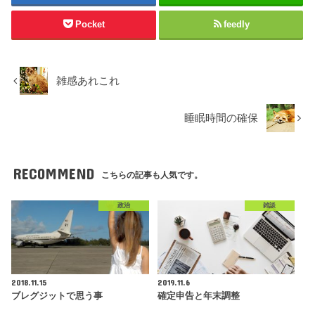
Pocket
feedly
雑感あれこれ
睡眠時間の確保
RECOMMEND
こちらの記事も人気です。
政治
雑談
2018.11.15
2019.11.6
ブレグジットで思う事
確定申告と年末調整