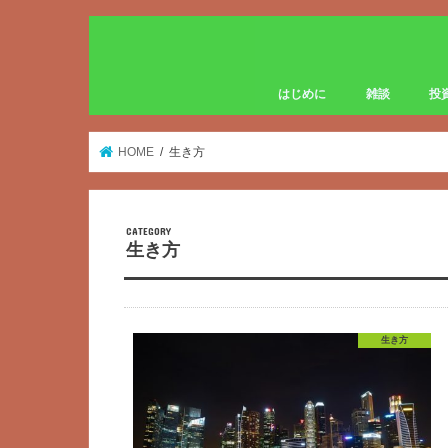
はじめに
雑談
投
HOME
生き方
生き方
生き方