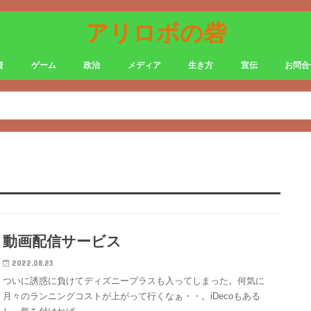
アリロボの砦
資
ゲーム
政治
メディア
生き方
宣伝
お問合
動画配信サービス
2022.08.23
ついに誘惑に負けてディズニープラスも入ってしまった。何気に
月々のランニングコストが上がって行くなぁ・・。iDecoもある