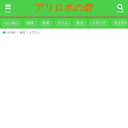
アリロボの砦
menu
search
はじめに
雑談
投資
ゲーム
政治
メディア
生き方
HOME
雑談
エアコン