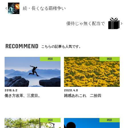
続・長くなる覇権争い
優待じゃ無く配当で
RECOMMEND
こちらの記事も人気です。
雑談
雑談
2018.6.2
2020.4.8
働き方改革、三度目。
雑感あれこれ 二拾四
雑談
雑談