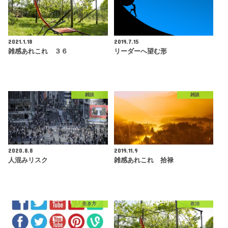
2021.1.18
2019.7.15
雑感あれこれ ３６
リーダーへ望む形
雑談
雑談
2020.8.8
2019.11.9
人混みリスク
雑感あれこれ 拾禄
生き方
政治