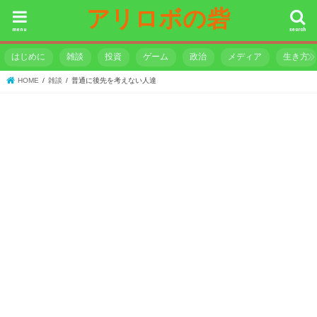
アリロボの砦
menu
search
はじめに
雑談
投資
ゲーム
政治
メディア
生き方
HOME
雑談
普通に後先を考えない人達