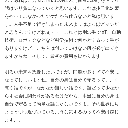
のであれば、労働力問題に外国人労働者の助けを借りる
話はジリ貧になっていくと思います。これは少子化対策
をやってこなかったツケだから仕方ないと私は思いま
す。人手不足で行き詰まった未来よりはよっぽどマシだ
と思うんですけどねぇ・・。これとは別の手でIoT、自動
技術、ロボテクなどなど科学技術で何かとするって手が
ありますけど、こちらは付いていけない所が必ず出てき
ますからね。そして、最初の費用も掛かります。
明るい未来を想像したいですが、問題が多すぎて不安に
なってしまいますね。自分の身は自分で守るって、よく
聞く話ですが、なかなか難しい話です。誰だって少なか
らず社会に関わりがあるわけだから、本当に自分の身は
自分で守るって簡単な話じゃないですよ。その世界にち
ょっとづつ近づいているような気するのって不安は感じ
ますよ。