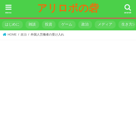
アリロボの砦
menu
search
はじめに
雑談
投資
ゲーム
政治
メディア
生き方
HOME
政治
外国人労働者の受け入れ