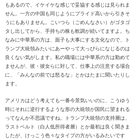
もあるので、イケイケな感じで妥協する感じは見られま
せん。一方の中国も同じようにプライド高いから引きそ
うにもありません。こいつら（ごめんなさい）がゴタゴ
タし出してから、手持ちの株も軟調が続いてますよ。ち
なみに中華系の方は、面子も大事にする文化なので、ト
ランプ大統領みたいにあーやって大っぴらになじるのは
良くない気がします。私の職場には中華系の方は勤めて
ませんが、彼・彼女らに対して、仕事上の注意する場合
に、「みんなの前では怒るな」とかはたまに聞いたりし
ます。
アメリカはどう考えても一番今景気いいのに、こうゆう
時にそれに逆行するような形の大統領が国民に望まれる
ってなんか不思議ですね。トランプ大統領の支持層は、
ラストベルト（白人低所得者層）とか最初は良く聞きま
したが、けっこう色々なタイプの方がいるみたいです