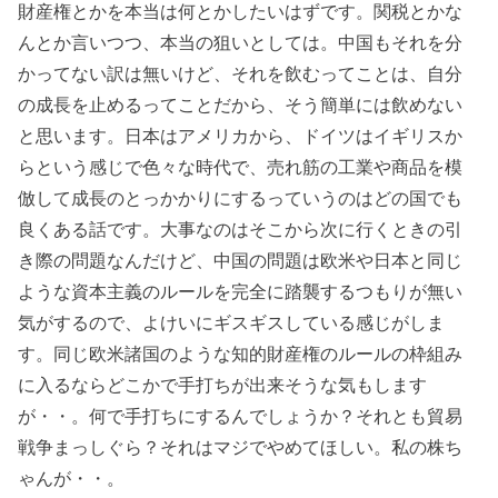
財産権とかを本当は何とかしたいはずです。関税とかな
んとか言いつつ、本当の狙いとしては。中国もそれを分
かってない訳は無いけど、それを飲むってことは、自分
の成長を止めるってことだから、そう簡単には飲めない
と思います。日本はアメリカから、ドイツはイギリスか
らという感じで色々な時代で、売れ筋の工業や商品を模
倣して成長のとっかかりにするっていうのはどの国でも
良くある話です。大事なのはそこから次に行くときの引
き際の問題なんだけど、中国の問題は欧米や日本と同じ
ような資本主義のルールを完全に踏襲するつもりが無い
気がするので、よけいにギスギスしている感じがしま
す。同じ欧米諸国のような知的財産権のルールの枠組み
に入るならどこかで手打ちが出来そうな気もします
が・・。何で手打ちにするんでしょうか？それとも貿易
戦争まっしぐら？それはマジでやめてほしい。私の株ち
ゃんが・・。