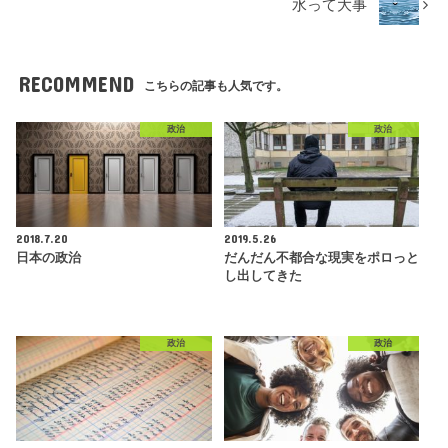
水って大事
RECOMMEND
こちらの記事も人気です。
政治
政治
2018.7.20
2019.5.26
日本の政治
だんだん不都合な現実をポロっと
し出してきた
政治
政治