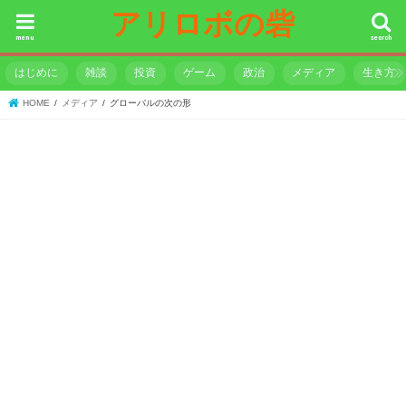
アリロボの砦
menu
search
はじめに
雑談
投資
ゲーム
政治
メディア
生き方
HOME
メディア
グローバルの次の形