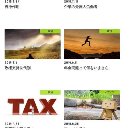
2018.9.24
2018.11.11
自浄作用
企業の外国人労働者
政治
政治
2019.7.6
2019.6.11
政権支持世代別
年金問題って何をいまさら
政治
メディア
2019.4.28
2018.6.25