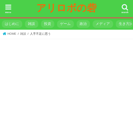
アリロボの砦
menu
search
はじめに
雑談
投資
ゲーム
政治
メディア
生き方
HOME
雑談
人手不足に思う