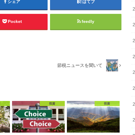
シェア
はてブ
Pocket
feedly
節税ニュースを聞いて
資
投資
投資