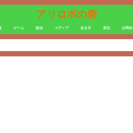
アリロボの砦
資
ゲーム
政治
メディア
生き方
宣伝
お問合