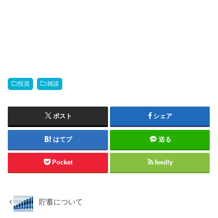
投資
雑談
ポスト
シェア
はてブ
送る
Pocket
feedly
貯蓄について