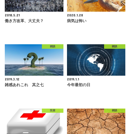
2018.5.21
2020.1.28
働き方改革、大丈夫？
病気は怖い
雑談
雑談
2019.3.12
2019.1.1
雑感あれこれ 其之七
今年最初の日
投資
雑談