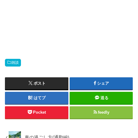
雑談
ポスト
シェア
はてブ
送る
Pocket
feedly
車の過ごし方(通勤編)