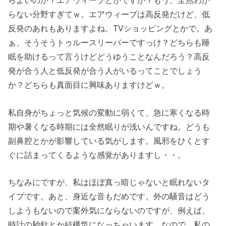
らよいのか？エアウィーブとかですか？もう、全然わか
らない分野すぎてｗ。エアウィーブは高反発だけど、低
反発のあれもありますよね。TVショッピングとかで。あ
ぁ、そうそうトゥルースリーパーですっけ？どちらも睡
眠を助けるって言うけどどうゆうことなんだろう？高反
発が合う人と低反発が合う人がいるってことでしょう
か？どちらも真面目に興味ありますけどｗ。
私自身がちょっと気候の変動に弱くて、急に寒くなる時
期や暑くなる時期には全然眠りが浅いんですね。どうも
副鼻腔とかが影響している気がします。風邪をひくとす
ぐに詰まってくるような感覚がありますし・・。
ちなみにですが、私はほぼ真っ暗じゃないと眠れないタ
イプです。あと、身近な音もだめです。外の騒音はどう
しようもないので案外気にならないのですが、例えば、
時計の秒針とか結構気になっちゃいます。なので、私の