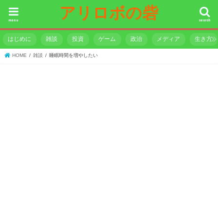
アリロボの砦
menu
search
はじめに
雑談
投資
ゲーム
政治
メディア
生き方
HOME
雑談
睡眠時間を増やしたい