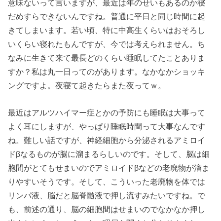
意味ないって言いますが、最近は年のせいもあるのか寝
だめすらできないんですね。普通に平日と同じ時間に起
きてしまいます。若い頃、特に中高生くらいはおそろし
いくらい寝れたもんですが、今では考えられません。ち
なみに生きて来て最長どのくらい睡眠してたことありま
すか？私は丸一日ってのがあります。なかなかショッキ
ングですよ。夜寝て起きたらまた夜ってｗ。
最近はアルツハイマー症とかの予防にも睡眠は大事って
よく耳にしますが、やっぱり睡眠時間って大事なんです
ね。難しい話ですが、神経細胞から分泌されるアミロイ
ドβなるものが脳に溜まるらしいのです。そして、脳は細
胞間がとてもせまいのでアミロイドβなどの老廃物が溜ま
りやすいそうです。そして、こういった老廃物を体では
リンパ液、脳だと脳脊髄液で押し流すみたいですね。で
も、前述の通り、脳の細胞間はせまいのでなかなか押し