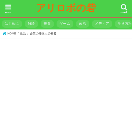
アリロボの砦
menu
search
はじめに
雑談
投資
ゲーム
政治
メディア
生き方
HOME
政治
企業の外国人労働者